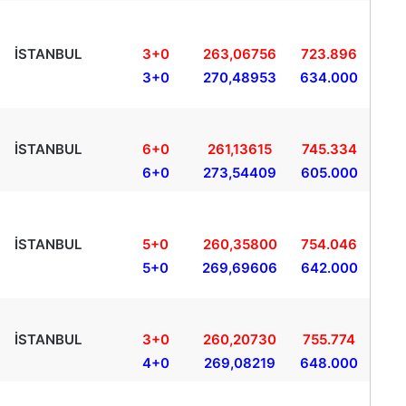
İSTANBUL
3+0
263,06756
723.896
3+0
270,48953
634.000
İSTANBUL
6+0
261,13615
745.334
6+0
273,54409
605.000
İSTANBUL
5+0
260,35800
754.046
5+0
269,69606
642.000
İSTANBUL
3+0
260,20730
755.774
4+0
269,08219
648.000