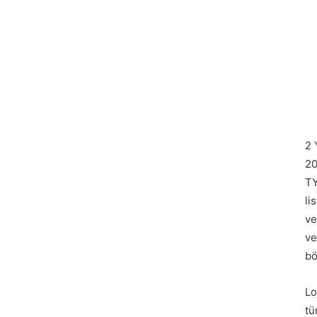
2 
20
TY
li
ve
ve
bö
Lo
tü