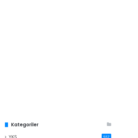
Kategoriler
YKS
557