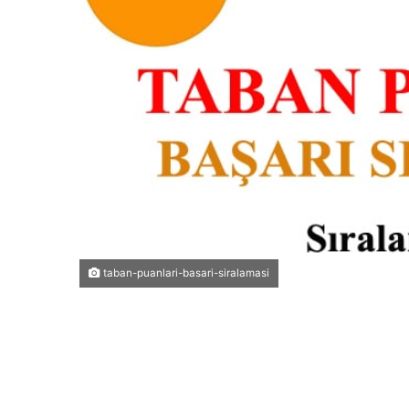
taban-puanlari-basari-siralamasi