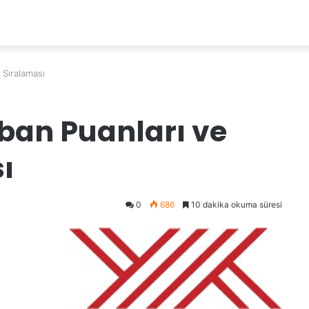
ı Sıralaması
Taban Puanları ve
ı
0
686
10 dakika okuma süresi