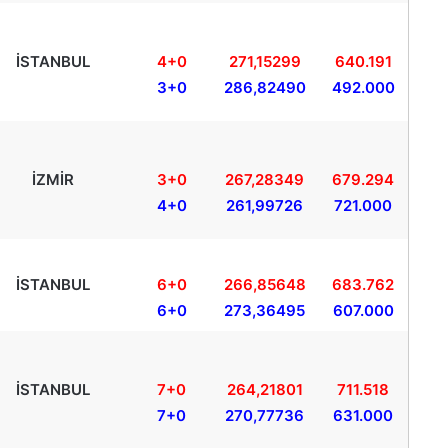
İSTANBUL
4+0
271,15299
640.191
3+0
286,82490
492.000
İZMİR
3+0
267,28349
679.294
4+0
261,99726
721.000
İSTANBUL
6+0
266,85648
683.762
6+0
273,36495
607.000
İSTANBUL
7+0
264,21801
711.518
7+0
270,77736
631.000