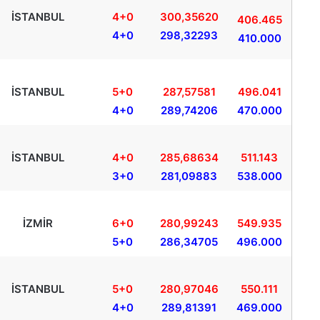
İSTANBUL
4+0
300,35620
406.465
4+0
298,32293
410.000
İSTANBUL
5+0
287,57581
496.041
4+0
289,74206
470.000
İSTANBUL
4+0
285,68634
511.143
3+0
281,09883
538.000
İZMİR
6+0
280,99243
549.935
5+0
286,34705
496.000
İSTANBUL
5+0
280,97046
550.111
4+0
289,81391
469.000