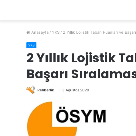
Anasayfa
/
YKS
/
2 Yıllık Lojistik Taban Puanları ve Başar
YKS
2 Yıllık Lojistik 
Başarı Sıralamas
Rehberlik
3 Ağustos 2020