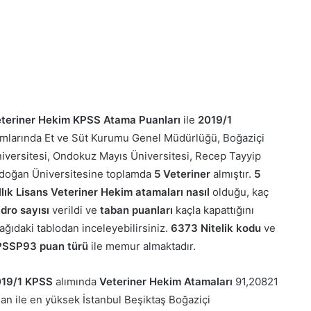
teriner Hekim KPSS Atama Puanları
ile
2019/1
ımlarında Et ve Süt Kurumu Genel Müdürlüğü, Boğaziçi
iversitesi, Ondokuz Mayıs Üniversitesi, Recep Tayyip
doğan Üniversitesine toplamda
5 Veteriner
almıştır.
5
llık Lisans Veteriner Hekim
atamaları nasıl
olduğu, kaç
dro sayısı
verildi ve
taban puanları
kaçla kapattığını
ağıdaki tablodan inceleyebilirsiniz.
6373 Nitelik kodu
ve
SSP93 puan türü
ile memur almaktadır.
19/1 KPSS
alımında
Veteriner Hekim Atamaları
91,20821
an ile en yüksek İstanbul Beşiktaş Boğaziçi