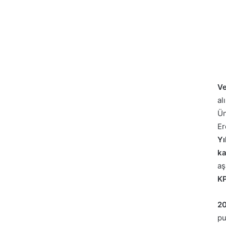
Ve
al
Ün
Er
Yı
ka
aş
KP
20
pu