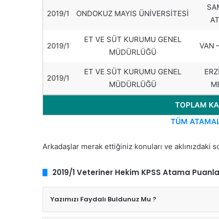
SA
2019/1
ONDOKUZ MAYIS ÜNİVERSİTESİ
A
ET VE SÜT KURUMU GENEL
2019/1
VAN 
MÜDÜRLÜĞÜ
ET VE SÜT KURUMU GENEL
ERZ
2019/1
MÜDÜRLÜĞÜ
M
TOPLAM KADR
TÜM ATAMALA
Arkadaşlar merak ettiğiniz konuları ve aklınızdaki so
2019/1 Veteriner Hekim KPSS Atama Puanlar
Yazımızı Faydalı Buldunuz Mu ?