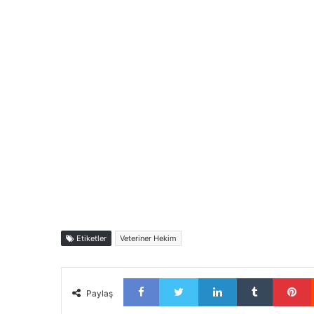
Etiketler
Veteriner Hekim
Facebook
Twitter
LinkedIn
Tumblr
Paylaş