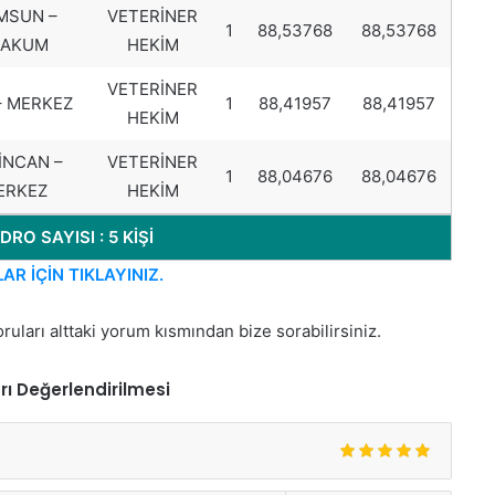
MSUN –
VETERİNER
1
88,53768
88,53768
TAKUM
HEKİM
VETERİNER
– MERKEZ
1
88,41957
88,41957
HEKİM
İNCAN –
VETERİNER
1
88,04676
88,04676
ERKEZ
HEKİM
O SAYISI : 5 KİŞİ
R İÇİN TIKLAYINIZ.
ruları alttaki yorum kısmından bize sorabilirsiniz.
ı Değerlendirilmesi