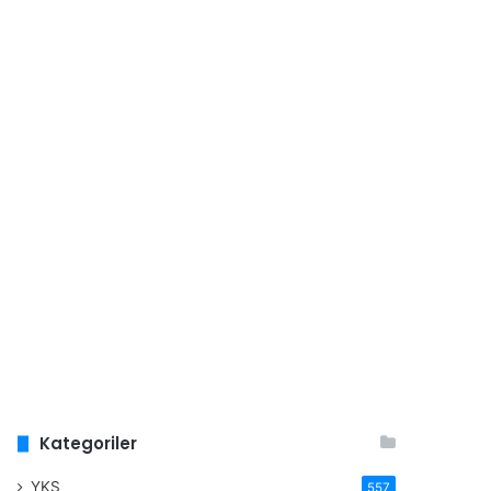
Kategoriler
YKS
557