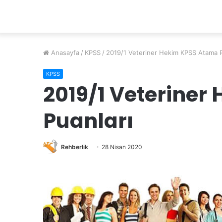
Anasayfa
/
KPSS
/
2019/1 Veteriner Hekim KPSS Atama P
KPSS
2019/1 Veterine
Puanları
Rehberlik
28 Nisan 2020