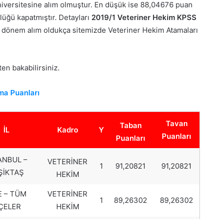
iversitesine alım olmuştur. En düşük ise 88,04676 puan
üğü kapatmıştır. Detayları
2019/1 Veteriner Hekim KPSS
r dönem alım oldukça sitemizde Veteriner Hekim Atamaları
en bakabilirsiniz.
ma Puanları
Tavan
Taban
İL
Kadro
Y
Puanları
Puanları
ANBUL –
VETERİNER
1
91,20821
91,20821
ŞİKTAŞ
HEKİM
E – TÜM
VETERİNER
1
89,26302
89,26302
LÇELER
HEKİM