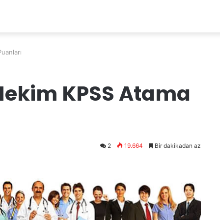
uanları
r Hekim KPSS Atama
2
19.664
Bir dakikadan az