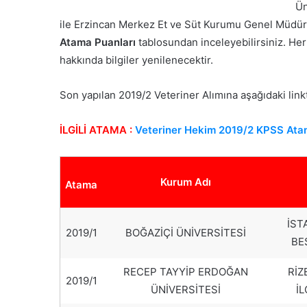
Ün
ile Erzincan Merkez Et ve Süt Kurumu Genel Müdürl
Atama Puanları
tablosundan inceleyebilirsiniz. He
hakkında bilgiler yenilenecektir.
Son yapılan 2019/2 Veteriner Alımına aşağıdaki linkt
İLGİLİ ATAMA :
Veteriner Hekim 2019/2 KPSS Ata
Kurum Adı
Atama
İST
2019/1
BOĞAZİÇİ ÜNİVERSİTESİ
BE
RECEP TAYYİP ERDOĞAN
RİZ
2019/1
ÜNİVERSİTESİ
İ