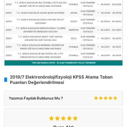
T.C. SAĞLIK BAKANLIĞI SBÜ İSTANBUL FATİH SULTAN
ELEKTRONÖRO
2019/7
İSTANBUL
1
84,63334
84,63334
MEHMET EĞİTİM VE ARAŞTIRMA HASTANESİ
FİZYOLOJİ
ELEKTRONÖRO
2019/7
T.C. SAĞLIK BAKANLIĞI ADANA ŞEHİR HASTANESİ
ADANA
1
84,55756
84,55756
FİZYOLOJİ
T.C. SAĞLIK BAKANLIĞI DÜZCE ATATÜRK DEVLET
ELEKTRONÖRO
2019/7
DÜZCE
1
84,50243
84,50243
HASTANESİ
FİZYOLOJİ
T.C. SAĞLIK BAKANLIĞI ERZİNCAN BİNALİ YILDIRIM
ELEKTRONÖRO
2019/7
ERZİNCAN
1
84,43873
84,43873
ÜNİVERSİTESİ MENGÜCEK GAZİ EAH
FİZYOLOJİ
T.C. SAĞLIK BAKANLIĞI ABANT İZZET BAYSAL
ELEKTRONÖRO
2019/7
BOLU
1
84,28372
84,28372
ÜNİVERSİTESİ İZZET BAYSAL EAH
FİZYOLOJİ
T.C. SAĞLIK BAKANLIĞI MARMARA ÜNİVERSİTESİ
ELEKTRONÖRO
2019/7
İSTANBUL
1
84,23721
84,23721
PENDİK EĞİTİM VE ARAŞTIRMA HASTANESİ
FİZYOLOJİ
T.C. SAĞLIK BAKANLIĞI SBÜ KARTAL DR. LÜTFİ
ELEKTRONÖRO
2019/7
İSTANBUL
1
84,14078
84,14078
KIRDAR EĞİTİM VE ARAŞTIRMA HASTANESİ
FİZYOLOJİ
TOPLAM KADRO SAYISI : 16 ELEKTRONÖROFİZYOLOJİ TEKNİKERİ
2019/7 Elektronörolojifizyoloji KPSS Atama Taban
Puanları Değerlendirilmesi
Yazımızı Faydalı Buldunuz Mu ?