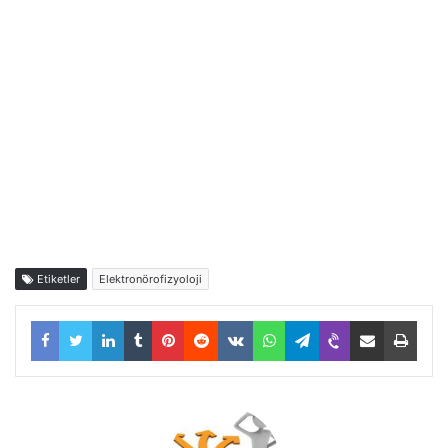
Etiketler
Elektronörofizyoloji
Facebook
Twitter
LinkedIn
Tumblr
Pinterest
Reddit
VKontakte
WhatsApp
Telegram
Viber
E-Posta ile paylaş
Yazdı