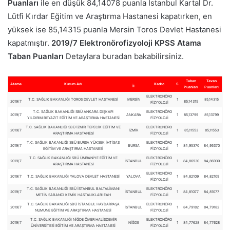
Puanları
ile en düşük 84,14078 puanla İstanbul Kartal Dr.
Lütfi Kırdar Eğitim ve Araştırma Hastanesi kapatırken, en
yüksek ise 85,14315 puanla Mersin Toros Devlet Hastanesi
kapatmıştır.
2019/7
Elektronörofizyoloji
KPSS Atama
Taban Puanları
Detaylara buradan bakabilirsiniz.
Taban
Tavan
Atama
Kurum Adı
Kadro
S
İl
Puanları
Puanları
ELEKTRONÖRO
T.C. SAĞLIK BAKANLIĞI TOROS DEVLET HASTANESİ
MERSİN
1
85,14315
2019/7
85,14315
FİZYOLOJİ
T.C. SAĞLIK BAKANLIĞI SBÜ ANKARA DIŞKAPI
ELEKTRONÖRO
2019/7
ANKARA
1
85,13799
85,13799
YILDIRIM BEYAZIT EĞİTİM VE ARAŞTIRMA HASTANESİ
FİZYOLOJİ
T.C. SAĞLIK BAKANLIĞI SBÜ İZMİR TEPECİK EĞİTİM VE
ELEKTRONÖRO
2019/7
İZMİR
1
85,11553
85,11553
ARAŞTIRMA HASTANESİ
FİZYOLOJİ
T.C. SAĞLIK BAKANLIĞI SBÜ BURSA YÜKSEK İHTİSAS
ELEKTRONÖRO
2019/7
BURSA
1
84,95370
84,95370
EĞİTİM VE ARAŞTIRMA HASTANESİ
FİZYOLOJİ
T.C. SAĞLIK BAKANLIĞI SBÜ ÜMRANİYE EĞİTİM VE
ELEKTRONÖRO
2019/7
İSTANBUL
1
84,86930
84,86930
ARAŞTIRMA HASTANESİ
FİZYOLOJİ
ELEKTRONÖRO
2019/7
T.C. SAĞLIK BAKANLIĞI YALOVA DEVLET HASTANESİ
YALOVA
1
84,82109
84,82109
FİZYOLOJİ
T.C. SAĞLIK BAKANLIĞI SBÜ İSTANBUL BALTALİMANI
ELEKTRONÖRO
2019/7
İSTANBUL
1
84,81077
84,81077
METİN SABANCI KEMİK HASTALIKLARI EAH
FİZYOLOJİ
T.C. SAĞLIK BAKANLIĞI SBÜ İSTANBUL HAYDARPAŞA
ELEKTRONÖRO
2019/7
İSTANBUL
1
84,79182
84,79182
NUMUNE EĞİTİM VE ARAŞTIRMA HASTANESİ
FİZYOLOJİ
T.C. SAĞLIK BAKANLIĞI NİĞDE ÖMER HALİSDEMİR
ELEKTRONÖRO
2019/7
NİĞDE
1
84,77628
84,77628
ÜNİVERSİTESİ EĞİTİM VE ARAŞTIRMA HASTANESİ
FİZYOLOJİ