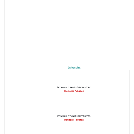
ÜNİVERSİTE
İSTANBUL TEKNİK ÜNİVERSİTESİ
Denizcilik Fakültesi
İSTANBUL TEKNİK ÜNİVERSİTESİ
Denizcilik Fakültesi