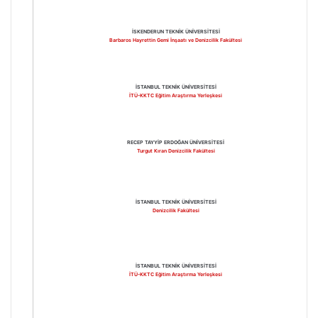
İSKENDERUN TEKNİK ÜNİVERSİTESİ
Barbaros Hayrettin Gemi İnşaatı ve Denizcilik Fakültesi
İSTANBUL TEKNİK ÜNİVERSİTESİ
İTÜ-KKTC Eğitim Araştırma Yerleşkesi
RECEP TAYYİP ERDOĞAN ÜNİVERSİTESİ
Turgut Kıran Denizcilik Fakültesi
İSTANBUL TEKNİK ÜNİVERSİTESİ
Denizcilik Fakültesi
İSTANBUL TEKNİK ÜNİVERSİTESİ
İTÜ-KKTC Eğitim Araştırma Yerleşkesi