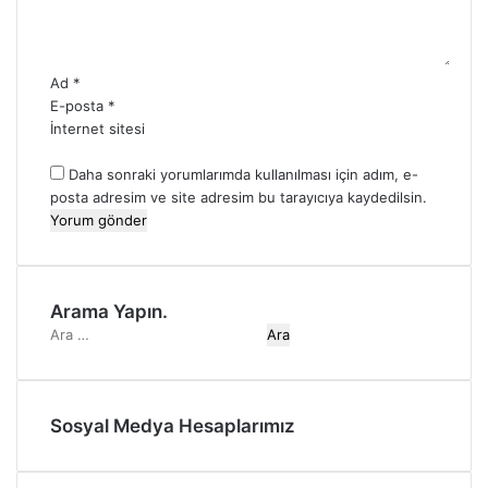
Ad
*
E-posta
*
İnternet sitesi
Daha sonraki yorumlarımda kullanılması için adım, e-
posta adresim ve site adresim bu tarayıcıya kaydedilsin.
Arama Yapın.
A
r
a
m
Sosyal Medya Hesaplarımız
a
:
T
I
w
n