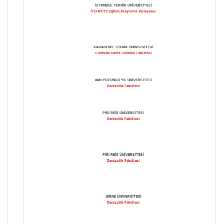
İSTANBUL TEKNİK ÜNİVERSİTESİ
İTÜ-KKTC Eğitim Araştırma Yerleşkesi
KARADENİZ TEKNİK ÜNİVERSİTESİ
Sürmene Deniz Bilimleri Fakültesi
VAN YÜZÜNCÜ YIL ÜNİVERSİTESİ
Denizcilik Fakültesi
PİRİ REİS ÜNİVERSİTESİ
Denizcilik Fakültesi
PİRİ REİS ÜNİVERSİTESİ
Denizcilik Fakültesi
GİRNE ÜNİVERSİTESİ
Denizcilik Fakültesi