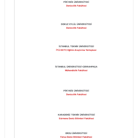
PİRİ REİS ÜNİVERSİTESİ
Denizcilik Fakültesi
DOKUZ EYLÜL ÜNİVERSİTESİ
Denizcilik Fakültesi
İSTANBUL TEKNİK ÜNİVERSİTESİ
İTÜ-KKTC Eğitim Araştırma Yerleşkesi
İSTANBUL ÜNİVERSİTESİ-CERRAHPAŞA
Mühendislik Fakültesi
PİRİ REİS ÜNİVERSİTESİ
Denizcilik Fakültesi
KARADENİZ TEKNİK ÜNİVERSİTESİ
Sürmene Deniz Bilimleri Fakültesi
ORDU ÜNİVERSİTESİ
Fatsa Deniz Bilimleri Fakültesi