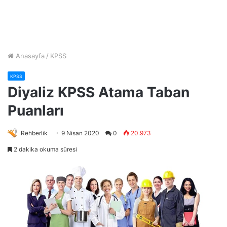
Anasayfa
/
KPSS
KPSS
Diyaliz KPSS Atama Taban
Puanları
Rehberlik
9 Nisan 2020
0
20.973
2 dakika okuma süresi