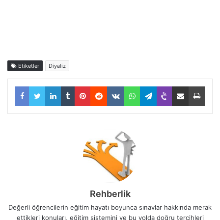
Etiketler
Diyaliz
Facebook
Twitter
LinkedIn
Tumblr
Pinterest
Reddit
VKontakte
WhatsApp
Telegram
Viber
E-Posta ile paylaş
Yazdı
Rehberlik
Değerli öğrencilerin eğitim hayatı boyunca sınavlar hakkında merak
ettikleri konuları, eğitim sistemini ve bu yolda doğru tercihleri