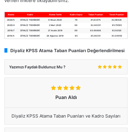
verilen linklere tıklayabilirsiniz.
Atama
Kadro
Atama Tarihi
Kadro Sayısı
Taban Puanları
Tavan Puanları
2020/5
DİYALİZ TEKNİKERİ
6 Nisan 2020
70
81,63475
82,56826
2020/4
DİYALİZ TEKNİKERİ
2 Mart 2020
88
82.48391
85.79595
2019/7
DİYALİZ TEKNİKERİ
27 Aralık 2019
89
83.66886
92.92120
2019/4
DİYALİZ TEKNİKERİ
28 Ağustos 2019
85
85.46351
93.84955
Diyaliz KPSS Atama Taban Puanları Değerlendirilmesi
Yazımızı Faydalı Buldunuz Mu ?
Puan Aldı
Diyaliz KPSS Atama Taban Puanları ve Kadro Sayıları