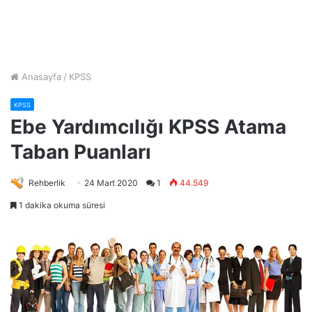
Anasayfa
/
KPSS
KPSS
Ebe Yardımcılığı KPSS Atama
Taban Puanları
Rehberlik
24 Mart 2020
1
44.549
1 dakika okuma süresi