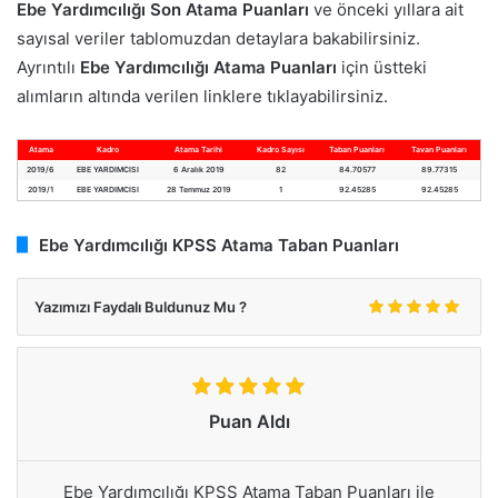
Ebe Yardımcılığı Son Atama Puanları
ve önceki yıllara ait
sayısal veriler tablomuzdan detaylara bakabilirsiniz.
Ayrıntılı
Ebe Yardımcılığı Atama Puanları
için üstteki
alımların altında verilen linklere tıklayabilirsiniz.
Atama
Kadro
Atama Tarihi
Kadro Sayısı
Taban Puanları
Tavan Puanları
2019/6
EBE YARDIMCISI
6 Aralık 2019
82
84.70577
89.77315
2019/1
EBE YARDIMCISI
28 Temmuz 2019
1
92.45285
92.45285
Ebe Yardımcılığı KPSS Atama Taban Puanları
Yazımızı Faydalı Buldunuz Mu ?
Puan Aldı
Ebe Yardımcılığı KPSS Atama Taban Puanları ile