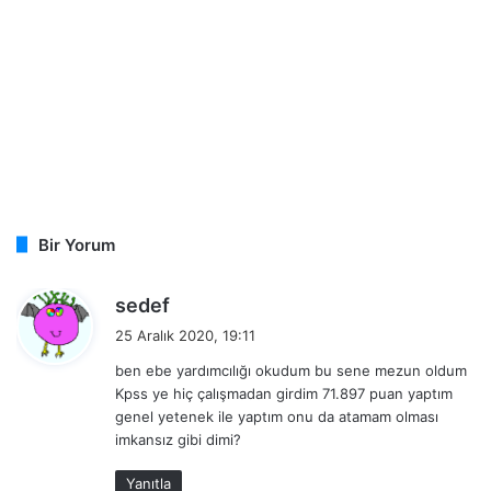
Bir Yorum
d
sedef
e
25 Aralık 2020, 19:11
d
ben ebe yardımcılığı okudum bu sene mezun oldum
i
Kpss ye hiç çalışmadan girdim 71.897 puan yaptım
k
genel yetenek ile yaptım onu da atamam olması
i
imkansız gibi dimi?
:
Yanıtla