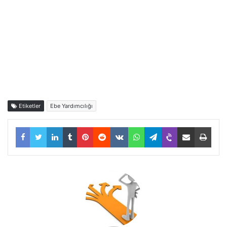
Etiketler
Ebe Yardımcılığı
Facebook
Twitter
LinkedIn
Tumblr
Pinterest
Reddit
VKontakte
WhatsApp
Telegram
Viber
E-Posta ile paylaş
Yazdı