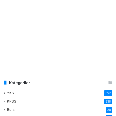
Kategoriler
YKS
557
KPSS
538
Burs
20