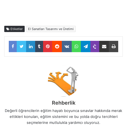
Etiketler
El Sanatları Tasarımı ve Üretimi
Facebook
Twitter
LinkedIn
Tumblr
Pinterest
Reddit
VKontakte
WhatsApp
Telegram
Viber
E-Posta ile paylaş
Yazdı
Rehberlik
Değerli öğrencilerin eğitim hayatı boyunca sınavlar hakkında merak
ettikleri konuları, eğitim sistemini ve bu yolda doğru tercihleri
seçmelerine mutlulukla yardımcı oluyoruz.