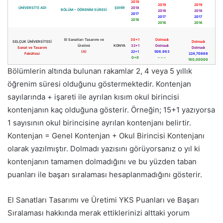
2019
2019
2019
ÜNİVERSİTE ADI
ŞEHİR
2018
BÖLÜM – ÖĞRENİM SÜRESİ
2018
2018
2017
2017
2017
2016
2016
2016
El Sanatları Tasarımı ve
30+1
Dolmadı
SELÇUK ÜNİVERSİTESİ
Dolmadı
Üretimi
KONYA
32+1
Dolmadı
Sanat ve Tasarım
Dolmadı
(4)
22+1
506.963
Fakültesi
224,70868
0+0
– – –
180,00000
Bölümlerin altında bulunan rakamlar 2, 4 veya 5 yıllık
öğrenim süresi olduğunu göstermektedir. Kontenjan
sayılarında + işareti ile ayrılan kısım okul birincisi
kontenjanın kaç olduğuna gösterir. Örneğin; 15+1 yazıyorsa
1 sayısının okul birincisine ayrılan kontenjanı belirtir.
Kontenjan = Genel Kontenjan + Okul Birincisi Kontenjanı
olarak yazılmıştır. Dolmadı yazısını görüyorsanız o yıl ki
kontenjanın tamamen dolmadığını ve bu yüzden taban
puanları ile başarı sıralaması hesaplanmadığını gösterir.
El Sanatları Tasarımı ve Üretimi YKS Puanları ve Başarı
Sıralaması hakkında merak ettiklerinizi alttaki yorum