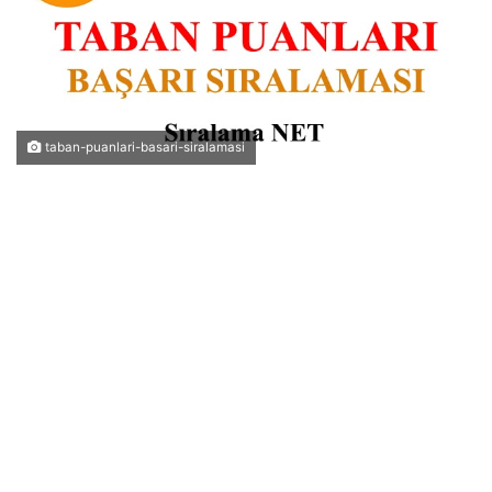
taban-puanlari-basari-siralamasi