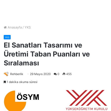
Anasayfa
/
YKS
YKS
El Sanatları Tasarımı ve
Üretimi Taban Puanları ve
Sıralaması
Rehberlik
29 Mayıs 2020
0
455
1 dakika okuma süresi