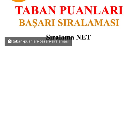
taban-puanlari-basari-siralamasi