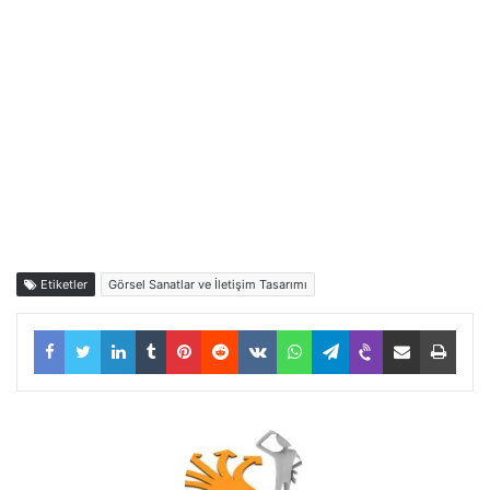
Etiketler
Görsel Sanatlar ve İletişim Tasarımı
Facebook
Twitter
LinkedIn
Tumblr
Pinterest
Reddit
VKontakte
WhatsApp
Telegram
Viber
E-Posta ile paylaş
Yazdı