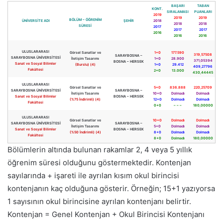
BAŞARI
TABAN
KONT.
SIRALAMASI
PUANLARI
2019
2019
2019
BÖLÜM – ÖĞRENİM
ÜNİVERSİTE ADI
ŞEHİR
2018
2018
2018
SÜRESİ
2017
2017
2017
2016
2016
2016
ULUSLARARASI
Görsel Sanatlar ve
1+0
177.590
319,57508
SARAYBOSNA –
SARAYBOSNA ÜNİVERSİTESİ
İletişim Tasarımı
1+0
28.900
371,05394
BOSNA – HERSEK
Sanat ve Sosyal Bilimler
(Burslu) (4)
1+0
29.412
409,27796
Fakültesi
2+0
13.000
430,44445
ULUSLARARASI
Görsel Sanatlar ve
5+0
836.888
220,25709
SARAYBOSNA ÜNİVERSİTESİ
SARAYBOSNA –
İletişim Tasarımı
10+0
Dolmadı
Dolmadı
Sanat ve Sosyal Bilimler
BOSNA – HERSEK
(%75 İndirimli) (4)
12+0
Dolmadı
Dolmadı
Fakültesi
0+0
– – –
180,00000
ULUSLARARASI
Görsel Sanatlar ve
10+0
Dolmadı
Dolmadı
SARAYBOSNA ÜNİVERSİTESİ
SARAYBOSNA –
İletişim Tasarımı
5+0
Dolmadı
Dolmadı
Sanat ve Sosyal Bilimler
BOSNA – HERSEK
(%50 İndirimli) (4)
8+0
Dolmadı
Dolmadı
Fakültesi
8+0
Dolmadı
180,00000
Bölümlerin altında bulunan rakamlar 2, 4 veya 5 yıllık
öğrenim süresi olduğunu göstermektedir. Kontenjan
sayılarında + işareti ile ayrılan kısım okul birincisi
kontenjanın kaç olduğuna gösterir. Örneğin; 15+1 yazıyorsa
1 sayısının okul birincisine ayrılan kontenjanı belirtir.
Kontenjan = Genel Kontenjan + Okul Birincisi Kontenjanı