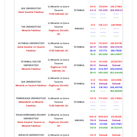
İç Mimarlık ve Çevre
45+0
725.894
229,37568
IŞIK ÜNİVERSİTESİ
Tasarımı
İSTANBUL
43+0
724.000
209,00833
Güzel Sanatlar Fakültesi
(%50 İndirimli) (4)
– – –
– – –
– – –
– – –
– – –
– – –
İç Mimarlık ve Çevre
5+0
728.333
229,11986
TED ÜNİVERSİTESİ
Tasarımı
ANKARA
– – –
– – –
– – –
Mimarlık Fakültesi
(İngilizce) (Ücretli)
– – –
– – –
– – –
(4)
– – –
– – –
– – –
ALTINBAŞ ÜNİVERSİTESİ
İç Mimarlık ve Çevre
35+0
732.693
228,66726
Güzel Sanatlar ve Tasarım
Tasarımı
İSTANBUL
28+0
724.000
208,91438
Fakültesi
(%50 İndirimli) (4)
28+0
311.773
250,71659
15+0
282.000
284,41697
İç Mimarlık ve Çevre
İSTANBUL KÜLTÜR
13+0
741.450
227,68794
Tasarımı
ÜNİVERSİTESİ
İSTANBUL
20+0
Dolmadı
Dolmadı
(İngilizce) (%25
Mimarlık Fakültesi
20+0
334.097
245,04694
İndirimli) (4)
20+0
369.000
263,64448
İç Mimarlık ve Çevre
3+0
744.548
227,32556
IŞIK ÜNİVERSİTESİ
Tasarımı
İSTANBUL
5+0
Dolmadı
Dolmadı
Mimarlık ve Tasarım Fakültesi
(İngilizce) (Ücretli)
2+0
316.543
249,48740
(4)
0+0
– – –
180,00000
FENERBAHÇE ÜNİVERSİTESİ
İç Mimarlık ve Çevre
34+0
774.903
223,31080
Mühendislik ve Mimarlık
Tasarımı
İSTANBUL
– – –
– – –
– – –
Fakültesi
(%50 İndirimli) (4)
– – –
– – –
– – –
– – –
– – –
– – –
İHSAN DOĞRAMACI BİLKENT
İç Mimarlık ve Çevre
100+0
809.623
212,50226
ÜNİVERSİTESİ
Tasarımı
ANKARA
115+0
Dolmadı
Dolmadı
Güzel Sanatlar Tasarım ve
(İngilizce) (Ücretli)
115+0
331.155
245,77581
Mimarlık Fakültesi
(4)
112+0
351.000
267,52349
AVRASYA ÜNİVERSİTESİ
İç Mimarlık ve Çevre
36+0
Dolmadı
Dolmadı