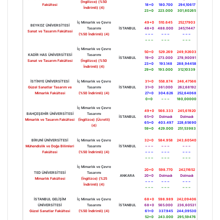
(İngilizce) (%50
Fakültesi
18+0
180.700
294,10617
İndirimli) (4)
23+0
223.000
301,80265
İç Mimarlık ve Çevre
49+0
510.645
252,17903
BEYKOZ ÜNİVERSİTESİ
Tasarımı
İSTANBUL
48+0
488.000
245,11447
Sanat ve Tasarım Fakültesi
(%50 İndirimli) (4)
– – –
– – –
– – –
– – –
– – –
– – –
İç Mimarlık ve Çevre
50+0
529.269
249,92603
KADİR HAS ÜNİVERSİTESİ
Tasarımı
İSTANBUL
19+0
273.000
278,90091
Sanat ve Tasarım Fakültesi
(İngilizce) (%50
23+0
193.148
288,94458
İndirimli) (4)
29+0
193.000
312,10339
İSTİNYE ÜNİVERSİTESİ
İç Mimarlık ve Çevre
31+0
558.874
246,47566
Güzel Sanatlar Tasarım ve
Tasarımı
İSTANBUL
31+0
361.000
262,68192
Mimarlık Fakültesi
(%50 İndirimli) (4)
27+0
304.626
252,64068
0+0
– – –
180,00000
İç Mimarlık ve Çevre
49+0
566.333
245,61920
BAHÇEŞEHİR ÜNİVERSİTESİ
Tasarımı
İSTANBUL
65+0
Dolmadı
Dolmadı
Mimarlık ve Tasarım Fakültesi
(İngilizce) (Ücretli)
65+0
403.497
228,65690
(4)
59+0
429.000
251,53983
BİRUNİ ÜNİVERSİTESİ
İç Mimarlık ve Çevre
32+0
584.958
243,60540
Mühendislik ve Doğa Bilimleri
Tasarımı
İSTANBUL
– – –
– – –
– – –
Fakültesi
(%50 İndirimli) (4)
– – –
– – –
– – –
– – –
– – –
– – –
İç Mimarlık ve Çevre
20+0
598.770
242,11652
TED ÜNİVERSİTESİ
Tasarımı
ANKARA
20+0
Dolmadı
Dolmadı
Mimarlık Fakültesi
(İngilizce) (%25
– – –
– – –
– – –
İndirimli) (4)
– – –
– – –
– – –
İSTANBUL GELİŞİM
İç Mimarlık ve Çevre
68+0
598.989
242,09406
ÜNİVERSİTESİ
Tasarımı
İSTANBUL
68+0
565.000
236,60531
Güzel Sanatlar Fakültesi
(%50 İndirimli) (4)
61+0
337.945
244,09530
52+0
243.000
295,59476