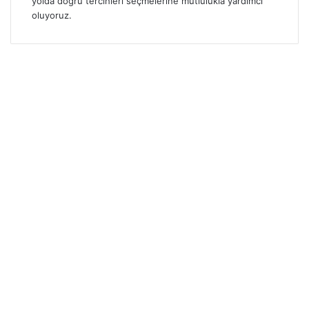
yolda doğru tercihleri seçmelerine mutlulukla yardımcı
oluyoruz.