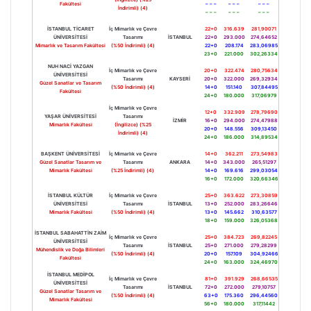
Fakültesi
– – –
– – –
– – –
İndirimli) (4)
– – –
– – –
– – –
İSTANBUL TİCARET
İç Mimarlık ve Çevre
22+0
316.639
281,90071
ÜNİVERSİTESİ
Tasarımı
İSTANBUL
22+0
293.000
274,64652
Mimarlık ve Tasarım Fakültesi
(%50 İndirimli) (4)
22+0
208.174
283,06985
23+0
221.000
302,26334
NUH NACİ YAZGAN
İç Mimarlık ve Çevre
20+0
322.474
280,75634
ÜNİVERSİTESİ
Tasarımı
KAYSERİ
20+0
322.000
269,32934
Güzel Sanatlar ve Tasarım
(%50 İndirimli) (4)
14+0
151.140
307,84495
Fakültesi
24+0
180.000
317,06979
İç Mimarlık ve Çevre
12+0
332.909
278,79690
YAŞAR ÜNİVERSİTESİ
Tasarımı
İZMİR
16+0
294.000
274,47988
Mimarlık Fakültesi
(İngilizce) (%25
20+0
148.556
309,13450
İndirimli) (4)
24+0
186.000
314,89534
BAŞKENT ÜNİVERSİTESİ
İç Mimarlık ve Çevre
14+0
362.211
273,54983
Güzel Sanatlar Tasarım ve
Tasarımı
ANKARA
14+0
343.000
265,51297
Mimarlık Fakültesi
(%25 İndirimli) (4)
14+0
169.616
299,03054
16+0
172.000
320,66346
İSTANBUL KÜLTÜR
İç Mimarlık ve Çevre
25+0
363.622
273,30859
ÜNİVERSİTESİ
Tasarımı
İSTANBUL
13+0
252.000
283,26646
Mimarlık Fakültesi
(%50 İndirimli) (4)
13+0
145.662
310,63577
18+0
159.000
326,05368
İSTANBUL SABAHATTİN ZAİM
İç Mimarlık ve Çevre
25+0
384.723
269,82245
ÜNİVERSİTESİ
Tasarımı
İSTANBUL
25+0
271.000
279,28299
Mühendislik ve Doğa Bilimleri
(%50 İndirimli) (4)
20+0
157.109
304,92466
Fakültesi
24+0
163.000
324,46970
İSTANBUL MEDİPOL
İç Mimarlık ve Çevre
81+0
391.929
268,66535
ÜNİVERSİTESİ
Tasarımı
İSTANBUL
72+0
272.000
279,10757
Güzel Sanatlar Tasarım ve
(%50 İndirimli) (4)
63+0
175.360
296,44560
Mimarlık Fakültesi
56+0
180.000
317,11442