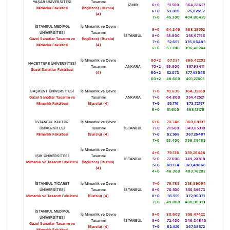
YAŞAR ÜNİVERSİTESİ
Tasarımı
İZMİR
6+0
51.500
364,28627
Mimarlık Fakültesi
(İngilizce) (Burslu)
6+0
53.829
375,62697
(4)
7+0
45.300
404,80429
İSTANBUL MEDİPOL
İç Mimarlık ve Çevre
9+0
64.346
368,28552
ÜNİVERSİTESİ
Tasarımı
İSTANBUL
8+0
58.800
358,67195
Güzel Sanatlar Tasarım ve
(İngilizce) (Burslu)
7+0
52.651
376,86483
Mimarlık Fakültesi
(4)
6+0
53.300
396,46244
İç Mimarlık ve Çevre
80+2
67.331
366,42202
HACETTEPE ÜNİVERSİTESİ
Tasarımı
ANKARA
70+2
59.800
357,93411
Güzel Sanatlar Fakültesi
(4)
60+2
52.073
377,43045
60+2
48.600
401,27601
BAŞKENT ÜNİVERSİTESİ
İç Mimarlık ve Çevre
7+0
70.639
364,32268
Güzel Sanatlar Tasarım ve
Tasarımı
ANKARA
7+0
64.800
354,42521
Mimarlık Fakültesi
(Burslu) (4)
7+0
55.716
373,72157
6+0
51.600
398,12176
İSTANBUL KÜLTÜR
İç Mimarlık ve Çevre
6+0
76.746
360,68197
ÜNİVERSİTESİ
Tasarımı
İSTANBUL
7+0
71.600
349,85310
Mimarlık Fakültesi
(Burslu) (4)
7+0
62.568
367,26481
7+0
53.400
396,35489
İç Mimarlık ve Çevre
4+0
79.136
359,26448
IŞIK ÜNİVERSİTESİ
Tasarımı
İSTANBUL
5+0
72.600
349,20768
Mimarlık ve Tasarım Fakültesi
(İngilizce) (Burslu)
5+0
60.134
369,48866
(4)
4+0
46.300
403,76282
İSTANBUL TİCARET
İç Mimarlık ve Çevre
7+0
79.789
358,89094
ÜNİVERSİTESİ
Tasarımı
İSTANBUL
8+0
70.500
350,54973
Mimarlık ve Tasarım Fakültesi
(Burslu) (4)
8+0
56.555
372,90371
7+0
49.000
400,90313
İSTANBUL MEDİPOL
İç Mimarlık ve Çevre
9+0
80.603
358,47422
ÜNİVERSİTESİ
Tasarımı
İSTANBUL
8+0
72.400
349,34845
Güzel Sanatlar Tasarım ve
(Burslu) (4)
7+0
62.426
367,38572
Mimarlık Fakültesi