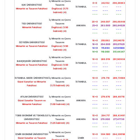
İç Mimarlık ve Çevre
8+0
242.132
298,26863
IŞIK ÜNİVERSİTESİ
Tasarımı
İSTANBUL
– – –
– – –
– – –
Mimarlık ve Tasarım Fakültesi
(İngilizce) (%75
– – –
– – –
– – –
İndirimli) (4)
– – –
– – –
– – –
İç Mimarlık ve Çevre
20+0
248.007
296,86448
TED ÜNİVERSİTESİ
Tasarımı
ANKARA
25+0
263.000
280,84028
Mimarlık Fakültesi
(İngilizce) (%50
– – –
– – –
– – –
İndirimli) (4)
– – –
– – –
– – –
İç Mimarlık ve Çevre
18+0
255.092
295,14070
ÖZYEĞİN ÜNİVERSİTESİ
Tasarımı
İSTANBUL
18+0
204.000
295,07929
Mimarlık ve Tasarım Fakültesi
(İngilizce) (%50
14+0
115.694
327,65568
İndirimli) (4)
14+0
110.000
351,44347
İç Mimarlık ve Çevre
18+0
269.019
291,90938
BAHÇEŞEHİR ÜNİVERSİTESİ
Tasarımı
İSTANBUL
– – –
– – –
– – –
Mimarlık ve Tasarım Fakültesi
(İngilizce) (%50
– – –
– – –
– – –
İndirimli) (4)
– – –
– – –
– – –
İSTANBUL GEDİK ÜNİVERSİTESİ
İç Mimarlık ve Çevre
10+0
278.718
289,73568
Güzel Sanatlar ve Mimarlık
Tasarımı
İSTANBUL
– – –
– – –
– – –
Fakültesi
(%75 İndirimli) (4)
– – –
– – –
– – –
– – –
– – –
– – –
ATILIM ÜNİVERSİTESİ
İç Mimarlık ve Çevre
16+0
279.876
289,49716
Güzel Sanatlar Tasarım ve
Tasarımı
ANKARA
– – –
– – –
– – –
Mimarlık Fakültesi
(%50 İndirimli) (4)
– – –
– – –
– – –
– – –
– – –
– – –
TOBB EKONOMİ VE TEKNOLOJİ
İç Mimarlık ve Çevre
10+0
284.717
288,43491
ÜNİVERSİTESİ
Tasarımı
ANKARA
10+0
279.000
277,47739
Mimarlık ve Tasarım Fakültesi
(%25 İndirimli) (4)
– – –
– – –
– – –
– – –
– – –
– – –
İç Mimarlık ve Çevre
İZMİR EKONOMİ ÜNİVERSİTESİ
10+0
304.500
284,30058
Tasarımı
Güzel Sanatlar ve Tasarım
İZMİR
– – –
– – –
– – –
(İngilizce) (%25