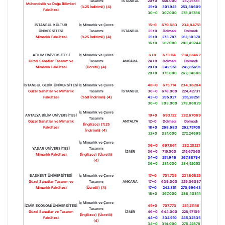
Tasarımı
İSTANBUL
20+0
558.000
237,25781
Mühendislik ve Doğa Bilimleri
(%25 İndirimli) (4)
25+0
301.941
253,38609
Fakültesi
30+0
307.000
278,05786
İSTANBUL KÜLTÜR
İç Mimarlık ve Çevre
15+0
670.683
234,84751
ÜNİVERSİTESİ
Tasarımı
İSTANBUL
25+0
Dolmadı
Dolmadı
Mimarlık Fakültesi
(%25 İndirimli) (4)
25+0
273.787
261,30370
16+0
267.000
288,49244
ATILIM ÜNİVERSİTESİ
İç Mimarlık ve Çevre
6+0
673.114
234,61462
Güzel Sanatlar Tasarım ve
Tasarımı
ANKARA
24+0
Dolmadı
Dolmadı
Mimarlık Fakültesi
(Ücretli) (4)
20+0
342.951
242,85691
20+0
375.000
262,34686
İSTANBUL GEDİK ÜNİVERSİTESİ
İç Mimarlık ve Çevre
48+0
675.714
234,36284
Güzel Sanatlar ve Mimarlık
Tasarımı
İSTANBUL
30+0
678.000
224,42731
Fakültesi
(%50 İndirimli) (4)
43+0
295.027
255,28251
30+0
303.000
278,86829
İç Mimarlık ve Çevre
ANTALYA BİLİM ÜNİVERSİTESİ
19+0
693.122
232,67069
Tasarımı
Güzel Sanatlar ve Mimarlık
ANTALYA
12+0
Dolmadı
Dolmadı
(İngilizce) (%25
Fakültesi
18+0
268.683
262,75708
İndirimli) (4)
22+0
331.000
272,24695
İç Mimarlık ve Çevre
36+0
697.861
232,20221
YAŞAR ÜNİVERSİTESİ
Tasarımı
İZMİR
36+0
715.000
215,67360
Mimarlık Fakültesi
(İngilizce) (Ücretli)
34+0
251.946
267,88794
(4)
36+0
281.000
284,52053
BAŞKENT ÜNİVERSİTESİ
İç Mimarlık ve Çevre
17+0
701.735
231,80825
Güzel Sanatlar Tasarım ve
Tasarımı
ANKARA
17+0
639.000
229,06037
Mimarlık Fakültesi
(Ücretli) (4)
17+0
242.351
270,99643
18+0
267.000
288,40814
İç Mimarlık ve Çevre
İZMİR EKONOMİ ÜNİVERSİTESİ
45+0
707.773
231,21146
Tasarımı
Güzel Sanatlar ve Tasarım
İZMİR
46+0
644.000
228,57109
(İngilizce) (Ücretli)
Fakültesi
44+0
332.910
245,32335
(4)
34+0
314.000
276,22878