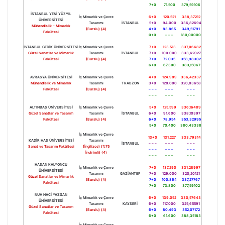
7+0
71.500
379,59106
İSTANBUL YENİ YÜZYIL
İç Mimarlık ve Çevre
6+0
120.521
338,37212
ÜNİVERSİTESİ
Tasarımı
İSTANBUL
5+0
94.000
336,82694
Mühendislik – Mimarlık
(Burslu) (4)
4+0
83.865
349,51791
Fakültesi
0+0
– – –
180,00000
İSTANBUL GEDİK ÜNİVERSİTESİ
İç Mimarlık ve Çevre
7+0
123.513
337,06682
Güzel Sanatlar ve Mimarlık
Tasarımı
İSTANBUL
7+0
100.000
333,62027
Fakültesi
(Burslu) (4)
7+0
72.035
358,98302
6+0
67.300
383,15067
AVRASYA ÜNİVERSİTESİ
İç Mimarlık ve Çevre
4+0
124.989
336,42337
Mühendislik ve Mimarlık
Tasarımı
TRABZON
3+0
128.000
320,83658
Fakültesi
(Burslu) (4)
– – –
– – –
– – –
– – –
– – –
– – –
ALTINBAŞ ÜNİVERSİTESİ
İç Mimarlık ve Çevre
5+0
125.599
336,16489
Güzel Sanatlar ve Tasarım
Tasarımı
İSTANBUL
6+0
91.600
338,10397
Fakültesi
(Burslu) (4)
6+0
78.954
353,32995
5+0
70.400
380,43338
İç Mimarlık ve Çevre
13+0
131.227
333,79314
KADİR HAS ÜNİVERSİTESİ
Tasarımı
İSTANBUL
– – –
– – –
– – –
Sanat ve Tasarım Fakültesi
(İngilizce) (%75
– – –
– – –
– – –
İndirimli) (4)
– – –
– – –
– – –
HASAN KALYONCU
İç Mimarlık ve Çevre
7+0
137.290
331,28997
ÜNİVERSİTESİ
Tasarımı
GAZİANTEP
7+0
129.000
320,20121
Güzel Sanatlar ve Mimarlık
(Burslu) (4)
7+0
100.864
337,27767
Fakültesi
7+0
73.800
377,59102
NUH NACİ YAZGAN
İç Mimarlık ve Çevre
6+0
139.052
330,57643
ÜNİVERSİTESİ
Tasarımı
KAYSERİ
6+0
117.000
325,65591
Güzel Sanatlar ve Tasarım
(Burslu) (4)
6+0
80.493
352,07172
Fakültesi
6+0
61.600
388,35183
İç Mimarlık ve Çevre