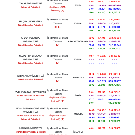
6+0
146.197
327,82641
YAŞAR ÜNİVERSİTESİ
Tasarımı
İZMİR
6+0
129.000
320,49346
Mimarlık Fakültesi
(İngilizce) (%50
3+0
78.291
353,86965
İndirimli) (4)
5+0
68.100
382,41739
İç Mimarlık ve Çevre
50+2
157.642
323,55952
SELÇUK ÜNİVERSİTESİ
Tasarımı
KONYA
50+2
127.000
320,94712
Güzel Sanatlar Fakültesi
(İÖ) (4)
50+2
94.076
341,90025
40+1
88.800
365,76234
AFYON KOCATEPE
İç Mimarlık ve Çevre
60+2
157.798
323,49691
ÜNİVERSİTESİ
Tasarımı
AFYONKARAHİSAR
50+2
127.000
321,05359
Güzel Sanatlar Fakültesi
(4)
50+2
99.276
338,28941
40+1
87.100
367,00133
NECMETTİN ERBAKAN
İç Mimarlık ve Çevre
40+1
163.625
321,42342
ÜNİVERSİTESİ
Tasarımı
KONYA
– – –
– – –
– – –
Güzel Sanatlar Fakültesi
(4)
– – –
– – –
– – –
– – –
– – –
– – –
İç Mimarlık ve Çevre
60+2
169.623
319,39100
KIRIKKALE ÜNİVERSİTESİ
Tasarımı
KIRIKKALE
60+2
140.000
315,94002
Güzel Sanatlar Fakültesi
(4)
60+2
106.920
333,24307
50+2
95.600
360,79865
İç Mimarlık ve Çevre
İZMİR EKONOMİ ÜNİVERSİTESİ
8+0
172.195
318,51035
Tasarımı
Güzel Sanatlar ve Tasarım
İZMİR
8+0
152.000
311,60855
(İngilizce) (%50
Fakültesi
10+0
120.521
324,67098
İndirimli) (4)
0+0
– – –
180,00000
İHSAN DOĞRAMACI BİLKENT
İç Mimarlık ve Çevre
44+0
178.932
316,24102
ÜNİVERSİTESİ
Tasarımı
ANKARA
38+0
125.000
321,86104
Güzel Sanatlar Tasarım ve
(İngilizce) (%50
38+0
80.596
351,98961
Mimarlık Fakültesi
İndirimli) (4)
36+0
80.700
371,96671
BİRUNİ ÜNİVERSİTESİ
İç Mimarlık ve Çevre
4+0
187.270
313,62355
Mühendislik ve Doğa Bilimleri
Tasarımı
İSTANBUL
– – –
– – –
– – –