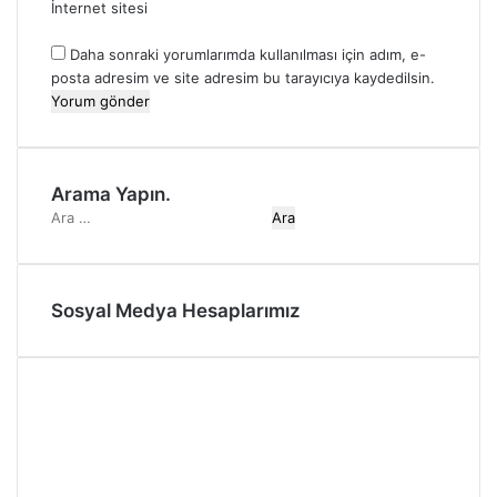
İnternet sitesi
Daha sonraki yorumlarımda kullanılması için adım, e-
posta adresim ve site adresim bu tarayıcıya kaydedilsin.
Arama Yapın.
A
r
a
m
Sosyal Medya Hesaplarımız
a
:
T
I
w
n
i
s
t
t
t
a
e
g
r
r