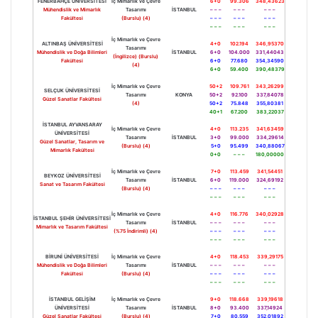
FENERBAHÇE ÜNİVERSİTESİ
İç Mimarlık ve Çevre
6+0
99.306
348,43623
Mühendislik ve Mimarlık
Tasarımı
İSTANBUL
– – –
– – –
– – –
Fakültesi
(Burslu) (4)
– – –
– – –
– – –
– – –
– – –
– – –
İç Mimarlık ve Çevre
ALTINBAŞ ÜNİVERSİTESİ
4+0
102.194
346,95370
Tasarımı
Mühendislik ve Doğa Bilimleri
İSTANBUL
6+0
104.000
331,44043
(İngilizce) (Burslu)
Fakültesi
6+0
77.680
354,34590
(4)
6+0
59.400
390,48379
İç Mimarlık ve Çevre
50+2
109.761
343,26299
SELÇUK ÜNİVERSİTESİ
Tasarımı
KONYA
50+2
92.100
337,84078
Güzel Sanatlar Fakültesi
(4)
50+2
75.848
355,80381
40+1
67.200
383,22037
İSTANBUL AYVANSARAY
İç Mimarlık ve Çevre
4+0
113.235
341,63459
ÜNİVERSİTESİ
Tasarımı
İSTANBUL
3+0
99.000
334,29614
Güzel Sanatlar, Tasarım ve
(Burslu) (4)
5+0
95.499
340,88067
Mimarlık Fakültesi
0+0
– – –
180,00000
İç Mimarlık ve Çevre
7+0
113.459
341,54451
BEYKOZ ÜNİVERSİTESİ
Tasarımı
İSTANBUL
6+0
119.000
324,69192
Sanat ve Tasarım Fakültesi
(Burslu) (4)
– – –
– – –
– – –
– – –
– – –
– – –
İç Mimarlık ve Çevre
4+0
116.776
340,02928
İSTANBUL ŞEHİR ÜNİVERSİTESİ
Tasarımı
İSTANBUL
– – –
– – –
– – –
Mimarlık ve Tasarım Fakültesi
(%75 İndirimli) (4)
– – –
– – –
– – –
– – –
– – –
– – –
BİRUNİ ÜNİVERSİTESİ
İç Mimarlık ve Çevre
4+0
118.453
339,29175
Mühendislik ve Doğa Bilimleri
Tasarımı
İSTANBUL
– – –
– – –
– – –
Fakültesi
(Burslu) (4)
– – –
– – –
– – –
– – –
– – –
– – –
İSTANBUL GELİŞİM
İç Mimarlık ve Çevre
9+0
118.668
339,19618
ÜNİVERSİTESİ
Tasarımı
İSTANBUL
8+0
93.400
337,14924
Güzel Sanatlar Fakültesi
(Burslu) (4)
7+0
80.559
352,01892