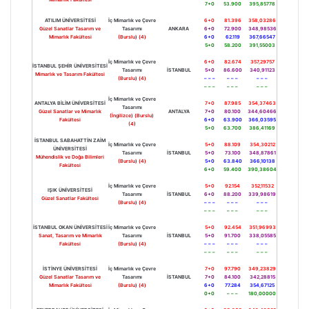
7+0
53.900
395,85778
ATILIM ÜNİVERSİTESİ
İç Mimarlık ve Çevre
6+0
81.396
358,03286
Güzel Sanatlar Tasarım ve
Tasarımı
ANKARA
6+0
72.900
348,98536
Mimarlık Fakültesi
(Burslu) (4)
6+0
62.119
367,66547
5+0
58.200
391,55003
İç Mimarlık ve Çevre
6+0
82.674
357,29757
İSTANBUL ŞEHİR ÜNİVERSİTESİ
Tasarımı
İSTANBUL
5+0
86.600
340,91123
Mimarlık ve Tasarım Fakültesi
(Burslu) (4)
– – –
– – –
– – –
– – –
– – –
– – –
İç Mimarlık ve Çevre
ANTALYA BİLİM ÜNİVERSİTESİ
7+0
87.985
354,37463
Tasarımı
Güzel Sanatlar ve Mimarlık
ANTALYA
7+0
80.100
344,60466
(İngilizce) (Burslu)
Fakültesi
6+0
63.900
366,03595
(4)
5+0
63.700
386,41169
İSTANBUL SABAHATTİN ZAİM
İç Mimarlık ve Çevre
5+0
88.109
354,30212
ÜNİVERSİTESİ
Tasarımı
İSTANBUL
5+0
73.100
348,87861
Mühendislik ve Doğa Bilimleri
(Burslu) (4)
5+0
63.840
366,10138
Fakültesi
6+0
59.400
390,38604
İç Mimarlık ve Çevre
5+0
92.154
352,11532
IŞIK ÜNİVERSİTESİ
Tasarımı
İSTANBUL
6+0
88.200
339,98619
Güzel Sanatlar Fakültesi
(Burslu) (4)
– – –
– – –
– – –
– – –
– – –
– – –
İSTANBUL OKAN ÜNİVERSİTESİ
İç Mimarlık ve Çevre
5+0
92.454
351,96993
Sanat, Tasarım ve Mimarlık
Tasarımı
İSTANBUL
5+0
91.700
338,05585
Fakültesi
(Burslu) (4)
– – –
– – –
– – –
– – –
– – –
– – –
İSTİNYE ÜNİVERSİTESİ
İç Mimarlık ve Çevre
7+0
97.790
349,23829
Güzel Sanatlar Tasarım ve
Tasarımı
İSTANBUL
7+0
84.100
342,28815
Mimarlık Fakültesi
(Burslu) (4)
6+0
77.284
354,67125
0+0
– – –
180,00000