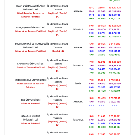
431,70112
İHSAN DOĞRAMACI BİLKENT
İç Mimarlık ve Çevre
16+0
22.041
404,43478
ÜNİVERSİTESİ
Tasarımı
ANKARA
17+0
32.000
382,34349
Güzel Sanatlar Tasarım ve
(İngilizce) (Burslu)
17+0
33.746
398,61408
Mimarlık Fakültesi
(4)
17+0
26.600
429,01124
İç Mimarlık ve Çevre
9+0
30.833
394,65308
BAHÇEŞEHİR ÜNİVERSİTESİ
Tasarımı
İSTANBUL
9+0
40.400
373,86782
Mimarlık ve Tasarım Fakültesi
(İngilizce) (Burslu)
9+0
36.774
394,72498
(4)
9+0
30.200
423,83843
TOBB EKONOMİ VE TEKNOLOJİ
İç Mimarlık ve Çevre
5+0
30.835
394,65112
ÜNİVERSİTESİ
Tasarımı
ANKARA
5+0
35.800
378,33848
Mimarlık ve Tasarım Fakültesi
(Burslu) (4)
5+0
37.317
394,10806
5+0
27.700
427,39963
İç Mimarlık ve Çevre
7+0
42.690
383,98920
KADİR HAS ÜNİVERSİTESİ
Tasarımı
İSTANBUL
7+0
45.500
369,38920
Sanat ve Tasarım Fakültesi
(İngilizce) (Burslu)
7+0
38.413
392,81409
(4)
7+0
35.900
416,03723
İç Mimarlık ve Çevre
İZMİR EKONOMİ ÜNİVERSİTESİ
7+0
51.388
377,21384
Tasarımı
Güzel Sanatlar ve Tasarım
İZMİR
6+0
49.100
366,26469
(İngilizce) (Burslu)
Fakültesi
6+0
53.320
376,18781
(4)
6+0
36.400
415,36219
İç Mimarlık ve Çevre
5+0
53.465
375,72961
TED ÜNİVERSİTESİ
Tasarımı
ANKARA
5+0
62.100
356,23126
Mimarlık Fakültesi
(İngilizce) (Burslu)
– – –
– – –
– – –
(4)
– – –
– – –
– – –
İç Mimarlık ve Çevre
İSTANBUL KÜLTÜR
5+0
61.436
370,20921
Tasarımı
ÜNİVERSİTESİ
İSTANBUL
6+0
57.300
359,81390
(İngilizce) (Burslu)
Mimarlık Fakültesi
7+0
53.079
376,44164
(4)
6+0
46.800
403,26134
İç Mimarlık ve Çevre
6+0
62.205
369,70210