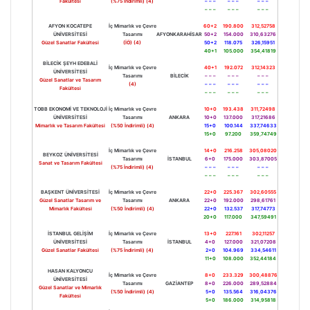
Fakültesi
(%75 İndirimli) (4)
– – –
– – –
– – –
– – –
– – –
– – –
AFYON KOCATEPE
İç Mimarlık ve Çevre
60+2
190.800
312,52758
ÜNİVERSİTESİ
Tasarımı
AFYONKARAHİSAR
50+2
154.000
310,63276
Güzel Sanatlar Fakültesi
(İÖ) (4)
50+2
118.075
326,15951
40+1
105.000
354,41819
BİLECİK ŞEYH EDEBALİ
İç Mimarlık ve Çevre
40+1
192.072
312,14323
ÜNİVERSİTESİ
Tasarımı
BİLECİK
– – –
– – –
– – –
Güzel Sanatlar ve Tasarım
(4)
– – –
– – –
– – –
Fakültesi
– – –
– – –
– – –
TOBB EKONOMİ VE TEKNOLOJİ
İç Mimarlık ve Çevre
10+0
193.438
311,72498
ÜNİVERSİTESİ
Tasarımı
ANKARA
10+0
137.000
317,21686
Mimarlık ve Tasarım Fakültesi
(%50 İndirimli) (4)
15+0
100.144
337,74633
15+0
97.200
359,74749
İç Mimarlık ve Çevre
14+0
216.258
305,08020
BEYKOZ ÜNİVERSİTESİ
Tasarımı
İSTANBUL
6+0
175.000
303,87005
Sanat ve Tasarım Fakültesi
(%75 İndirimli) (4)
– – –
– – –
– – –
– – –
– – –
– – –
BAŞKENT ÜNİVERSİTESİ
İç Mimarlık ve Çevre
22+0
225.367
302,60555
Güzel Sanatlar Tasarım ve
Tasarımı
ANKARA
22+0
192.000
298,61761
Mimarlık Fakültesi
(%50 İndirimli) (4)
22+0
132.537
317,74773
20+0
117.000
347,59491
İSTANBUL GELİŞİM
İç Mimarlık ve Çevre
13+0
227.161
302,11257
ÜNİVERSİTESİ
Tasarımı
İSTANBUL
4+0
127.000
321,07208
Güzel Sanatlar Fakültesi
(%75 İndirimli) (4)
2+0
104.969
334,54611
11+0
108.000
352,44184
HASAN KALYONCU
İç Mimarlık ve Çevre
8+0
233.329
300,48876
ÜNİVERSİTESİ
Tasarımı
GAZİANTEP
8+0
226.000
289,52884
Güzel Sanatlar ve Mimarlık
(%50 İndirimli) (4)
5+0
135.564
316,04376
Fakültesi
5+0
186.000
314,95818