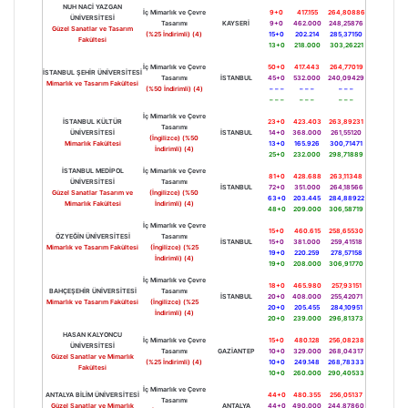
NUH NACİ YAZGAN
İç Mimarlık ve Çevre
9+0
417.155
264,80886
ÜNİVERSİTESİ
Tasarımı
KAYSERİ
9+0
462.000
248,25876
Güzel Sanatlar ve Tasarım
(%25 İndirimli) (4)
15+0
202.214
285,37150
Fakültesi
13+0
218.000
303,26221
İç Mimarlık ve Çevre
50+0
417.443
264,77019
İSTANBUL ŞEHİR ÜNİVERSİTESİ
Tasarımı
İSTANBUL
45+0
532.000
240,09429
Mimarlık ve Tasarım Fakültesi
(%50 İndirimli) (4)
– – –
– – –
– – –
– – –
– – –
– – –
İç Mimarlık ve Çevre
İSTANBUL KÜLTÜR
23+0
423.403
263,89231
Tasarımı
ÜNİVERSİTESİ
İSTANBUL
14+0
368.000
261,55120
(İngilizce) (%50
Mimarlık Fakültesi
13+0
165.926
300,71471
İndirimli) (4)
25+0
232.000
298,71889
İSTANBUL MEDİPOL
İç Mimarlık ve Çevre
81+0
428.688
263,11348
ÜNİVERSİTESİ
Tasarımı
İSTANBUL
72+0
351.000
264,18566
Güzel Sanatlar Tasarım ve
(İngilizce) (%50
63+0
203.445
284,88922
Mimarlık Fakültesi
İndirimli) (4)
48+0
209.000
306,58719
İç Mimarlık ve Çevre
15+0
460.615
258,65530
ÖZYEĞİN ÜNİVERSİTESİ
Tasarımı
İSTANBUL
15+0
381.000
259,41518
Mimarlık ve Tasarım Fakültesi
(İngilizce) (%25
19+0
220.259
278,57158
İndirimli) (4)
19+0
208.000
306,91770
İç Mimarlık ve Çevre
18+0
465.980
257,93151
BAHÇEŞEHİR ÜNİVERSİTESİ
Tasarımı
İSTANBUL
20+0
408.000
255,42071
Mimarlık ve Tasarım Fakültesi
(İngilizce) (%25
20+0
205.455
284,10951
İndirimli) (4)
20+0
239.000
296,81373
HASAN KALYONCU
İç Mimarlık ve Çevre
15+0
480.128
256,08238
ÜNİVERSİTESİ
Tasarımı
GAZİANTEP
10+0
329.000
268,04317
Güzel Sanatlar ve Mimarlık
(%25 İndirimli) (4)
10+0
249.148
268,78333
Fakültesi
10+0
260.000
290,40533
İç Mimarlık ve Çevre
ANTALYA BİLİM ÜNİVERSİTESİ
44+0
480.355
256,05137
Tasarımı
Güzel Sanatlar ve Mimarlık
ANTALYA
44+0
490.000
244,87860