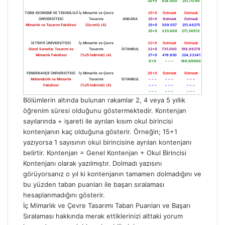
20+0
428.000
251,75798
TOBB EKONOMİ VE TEKNOLOJİ
İç Mimarlık ve Çevre
25+0
Dolmadı
Dolmadı
ÜNİVERSİTESİ
Tasarımı
ANKARA
25+0
Dolmadı
Dolmadı
Mimarlık ve Tasarım Fakültesi
(Ücretli) (4)
25+0
309.057
251,44275
25+0
335.000
271,36913
İSTİNYE ÜNİVERSİTESİ
İç Mimarlık ve Çevre
32+0
Dolmadı
Dolmadı
Güzel Sanatlar Tasarım ve
Tasarımı
İSTANBUL
32+0
735.000
198,89278
Mimarlık Fakültesi
(%25 İndirimli) (4)
27+0
419.850
224,33241
0+0
– – –
180,00000
FENERBAHÇE ÜNİVERSİTESİ
İç Mimarlık ve Çevre
20+0
Dolmadı
Dolmadı
Mühendislik ve Mimarlık
Tasarımı
İSTANBUL
– – –
– – –
– – –
Fakültesi
(%25 İndirimli) (4)
– – –
– – –
– – –
– – –
– – –
– – –
Bölümlerin altında bulunan rakamlar 2, 4 veya 5 yıllık
öğrenim süresi olduğunu göstermektedir. Kontenjan
sayılarında + işareti ile ayrılan kısım okul birincisi
kontenjanın kaç olduğuna gösterir. Örneğin; 15+1
yazıyorsa 1 sayısının okul birincisine ayrılan kontenjanı
belirtir. Kontenjan = Genel Kontenjan + Okul Birincisi
Kontenjanı olarak yazılmıştır. Dolmadı yazısını
görüyorsanız o yıl ki kontenjanın tamamen dolmadığını ve
bu yüzden taban puanları ile başarı sıralaması
hesaplanmadığını gösterir.
İç Mimarlık ve Çevre Tasarımı Taban Puanları ve Başarı
Sıralaması hakkında merak ettiklerinizi alttaki yorum