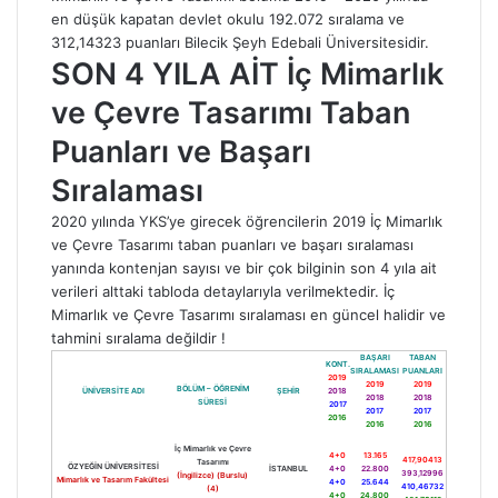
en düşük kapatan devlet okulu 192.072 sıralama ve
312,14323 puanları Bilecik Şeyh Edebali Üniversitesidir.
SON 4 YILA AİT İç Mimarlık
ve Çevre Tasarımı Taban
Puanları ve Başarı
Sıralaması
2020 yılında YKS’ye girecek öğrencilerin 2019 İç Mimarlık
ve Çevre Tasarımı taban puanları ve başarı sıralaması
yanında kontenjan sayısı ve bir çok bilginin son 4 yıla ait
verileri alttaki tabloda detaylarıyla verilmektedir. İç
Mimarlık ve Çevre Tasarımı sıralaması en güncel halidir ve
tahmini sıralama değildir !
BAŞARI
TABAN
KONT.
SIRALAMASI
PUANLARI
2019
2019
2019
BÖLÜM – ÖĞRENİM
ÜNİVERSİTE ADI
ŞEHİR
2018
2018
2018
SÜRESİ
2017
2017
2017
2016
2016
2016
İç Mimarlık ve Çevre
4+0
13.165
417,90413
Tasarımı
ÖZYEĞİN ÜNİVERSİTESİ
İSTANBUL
4+0
22.800
393,12996
(İngilizce) (Burslu)
Mimarlık ve Tasarım Fakültesi
4+0
25.644
410,46732
(4)
4+0
24.800