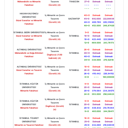
Mühendislik ve Mimarlık
Tasarımı
TRABZON
27+0
Dolmadı
Dolmadı
Fakültesi
(Ücretli) (4)
– – –
– – –
– – –
– – –
– – –
– – –
HASAN KALYONCU
İç Mimarlık ve Çevre
40+0
Dolmadı
Dolmadı
ÜNİVERSİTESİ
Tasarımı
GAZİANTEP
45+0
692.000
222,08936
Güzel Sanatlar ve Mimarlık
(Ücretli) (4)
48+0
400.769
229,31800
Fakültesi
48+0
453.000
246,87420
İSTANBUL GEDİK ÜNİVERSİTESİ
İç Mimarlık ve Çevre
5+0
Dolmadı
Dolmadı
Güzel Sanatlar ve Mimarlık
Tasarımı
İSTANBUL
10+0
Dolmadı
Dolmadı
Fakültesi
(Ücretli) (4)
10+0
423.440
223,12886
12+0
469.000
243,76173
İç Mimarlık ve Çevre
ALTINBAŞ ÜNİVERSİTESİ
26+0
Dolmadı
Dolmadı
Tasarımı
Mühendislik ve Doğa Bilimleri
İSTANBUL
46+0
Dolmadı
Dolmadı
(İngilizce) (%50
Fakültesi
46+0
Dolmadı
Dolmadı
İndirimli) (4)
39+0
338.000
270,52418
ALTINBAŞ ÜNİVERSİTESİ
İç Mimarlık ve Çevre
10+0
Dolmadı
Dolmadı
Güzel Sanatlar ve Tasarım
Tasarımı
İSTANBUL
26+0
Dolmadı
Dolmadı
Fakültesi
(Ücretli) (4)
26+0
410.442
226,94152
0+0
– – –
180,00000
İSTANBUL KÜLTÜR
İç Mimarlık ve Çevre
9+0
Dolmadı
Dolmadı
ÜNİVERSİTESİ
Tasarımı
İSTANBUL
20+0
Dolmadı
Dolmadı
Mimarlık Fakültesi
(Ücretli) (4)
20+0
379.064
234,38575
24+0
393.000
258,64623
İç Mimarlık ve Çevre
İSTANBUL KÜLTÜR
9+0
Dolmadı
Dolmadı
Tasarımı
ÜNİVERSİTESİ
İSTANBUL
20+0
Dolmadı
Dolmadı
(İngilizce) (Ücretli)
Mimarlık Fakültesi
20+0
436.842
214,76384
(4)
9+0
465.000
244,59411
İSTANBUL TİCARET
İç Mimarlık ve Çevre
16+0
Dolmadı
Dolmadı
ÜNİVERSİTESİ
Tasarımı
İSTANBUL
25+0
Dolmadı
Dolmadı
Mimarlık ve Tasarım Fakültesi
(Ücretli) (4)
25+0
432.480
219,04039