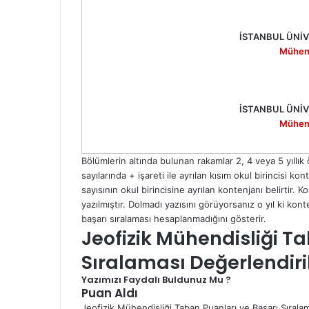
İSTANBUL ÜNİ
Mühend
İSTANBUL ÜNİ
Mühend
Bölümlerin altında bulunan rakamlar 2, 4 veya 5 yıll
sayılarında + işareti ile ayrılan kısım okul birincisi 
sayısının okul birincisine ayrılan kontenjanı belirtir.
yazılmıştır. Dolmadı yazısını görüyorsanız o yıl ki k
başarı sıralaması hesaplanmadığını gösterir.
Jeofizik Mühendisliği T
Sıralaması Değerlendir
Yazımızı Faydalı Buldunuz Mu ?
Puan Aldı
Jeofizik Mühendisliği Taban Puanları ve Başarı Sıralama