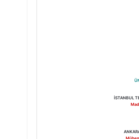
Ü
İSTANBUL T
Mad
ANKARA
Mühend