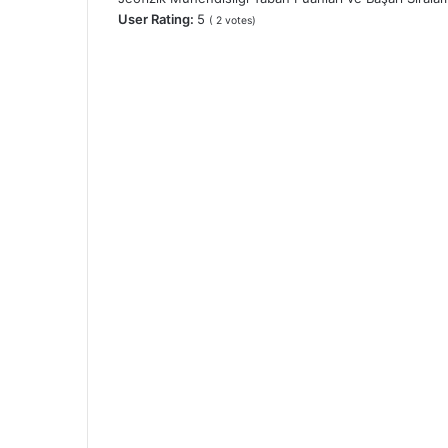
User Rating:
5
(
2
votes)