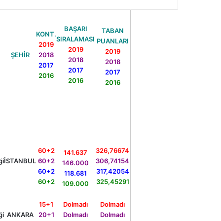
BAŞARI
TABAN
KONT.
SIRALAMASI
PUANLARI
2019
2019
2019
ŞEHİR
2018
2018
2018
2017
2017
2017
2016
2016
2016
60+2
326,76674
141.637
ği
İSTANBUL
60+2
306,74154
146.000
60+2
317,42054
118.681
60+2
325,45291
109.000
15+1
Dolmadı
Dolmadı
ği
ANKARA
20+1
Dolmadı
Dolmadı