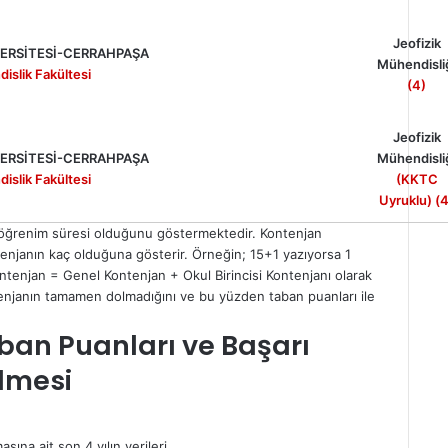
Jeofizik
VERSİTESİ-CERRAHPAŞA
Mühendisli
islik Fakültesi
(4)
Jeofizik
VERSİTESİ-CERRAHPAŞA
Mühendisli
islik Fakültesi
(KKTC
Uyruklu) (4
ık öğrenim süresi olduğunu göstermektedir. Kontenjan
kontenjanın kaç olduğuna gösterir. Örneğin; 15+1 yazıyorsa 1
 Kontenjan = Genel Kontenjan + Okul Birincisi Kontenjanı olarak
ontenjanın tamamen dolmadığını ve bu yüzden taban puanları ile
aban Puanları ve Başarı
ilmesi
sına ait son 4 yılın verileri