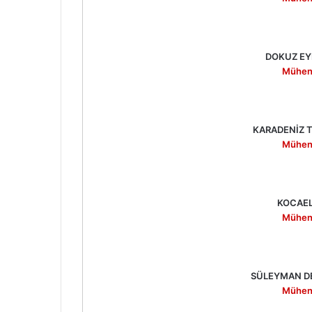
DOKUZ EY
Mühend
KARADENİZ T
Mühend
KOCAEL
Mühend
SÜLEYMAN DE
Mühend