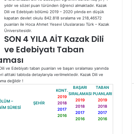
yıldır ve sözel puan türünden öğrenci almaktadır. Kazak
Dili ve Edebiyatı bölümü 2019 – 2020 yılında en düşük
kapatan devlet okulu 842.818 sıralama ve 218,46572
puanları ile Hoca Ahmet Yesevi Uluslararası Türk – Kazak
Üniversitesidir.
SON 4 YILA AİT Kazak Dili
ve Edebiyatı Taban
laması
ili ve Edebiyatı taban puanları ve başarı sıralaması yanında
eri alttaki tabloda detaylarıyla verilmektedir. Kazak Dili ve
ama değildir !
BAŞARI
TABAN
KONT.
SIRALAMASI
PUANLARI
2019
2019
2019
ÖLÜM –
ŞEHİR
2018
2018
2018
İM SÜRESİ
2017
2017
2017
2016
2016
2016