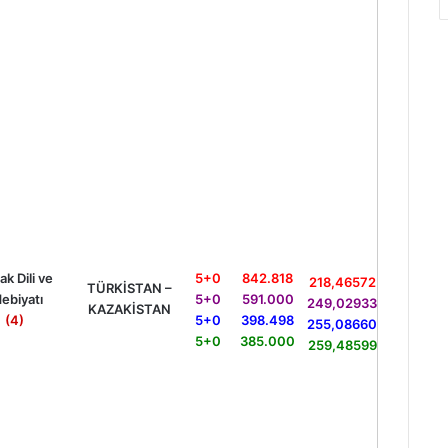
k Dili ve
5+0
842.818
218,46572
TÜRKİSTAN –
ebiyatı
5+0
591.000
249,02933
KAZAKİSTAN
(4)
5+0
398.498
255,08660
5+0
385.000
259,48599