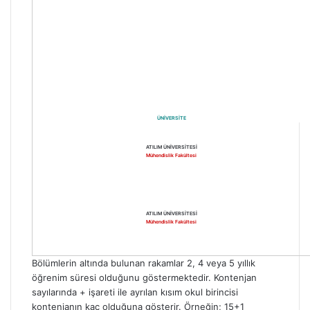
ÜNİVERSİTE
ATILIM ÜNİVERSİTESİ
Mühendislik Fakültesi
ATILIM ÜNİVERSİTESİ
Mühendislik Fakültesi
Bölümlerin altında bulunan rakamlar 2, 4 veya 5 yıllık
öğrenim süresi olduğunu göstermektedir. Kontenjan
sayılarında + işareti ile ayrılan kısım okul birincisi
kontenjanın kaç olduğuna gösterir. Örneğin; 15+1