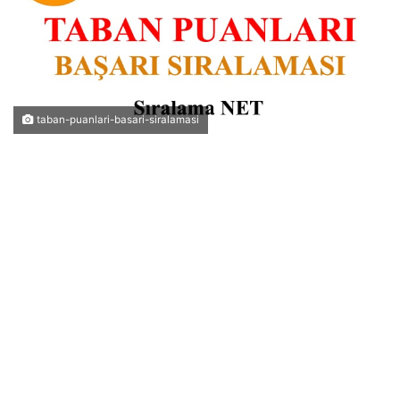
taban-puanlari-basari-siralamasi