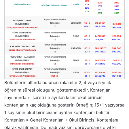
2019
2019
2019
ÜNİVERSİTE ADI
ŞEHİR
2018
BÖLÜM – ÖĞRENİM SÜRESİ
2018
2018
2017
2017
2017
2016
2016
2016
Raylı Sistemler Makine
ESKİŞEHİR TEKNİK
Teknolojisi
ESKİŞEHİR
60+2
270,26524
ÜNİVERSİTESİ
649.012
(2)
65+2
268,73856
Ulaştırma Meslek Yüksekokulu
651.000
SİVAS CUMHURİYET
Raylı Sistemler Makine
ÜNİVERSİTESİ
Teknolojisi
SİVAS
60+2
247,72505
907.694
Sivas Meslek Yüksekokulu
(2)
60+2
249,51827
866.000
Raylı Sistemler Makine
KARABÜK ÜNİVERSİTESİ
Teknolojisi
KARABÜK
30+1
243,28627
964.643
Yenice Meslek Yüksekokulu
(2)
20+1
246,72822
900.000
NİĞDE ÖMER HALİSDEMİR
Raylı Sistemler Makine
ÜNİVERSİTESİ
Teknolojisi
NİĞDE
35+1
240,15574
1.004.832
Bor Meslek Yüksekokulu
(2)
35+1
244,28719
932.000
SİVAS CUMHURİYET
Raylı Sistemler Makine
ÜNİVERSİTESİ
Teknolojisi
SİVAS
40+1
237,31489
1.041.230
Sivas Meslek Yüksekokulu
(İÖ) (2)
35+1
231,59783
1.104.000
Bölümlerin altında bulunan rakamlar 2, 4 veya 5 yıllık
öğrenim süresi olduğunu göstermektedir. Kontenjan
sayılarında + işareti ile ayrılan kısım okul birincisi
kontenjanın kaç olduğuna gösterir. Örneğin; 15+1 yazıyorsa
1 sayısının okul birincisine ayrılan kontenjanı belirtir.
Kontenjan = Genel Kontenjan + Okul Birincisi Kontenjanı
olarak yazılmıştır. Dolmadı yazısını görüyorsanız o yıl ki