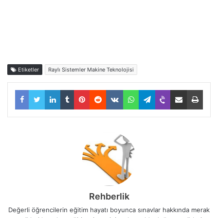
Etiketler
Raylı Sistemler Makine Teknolojisi
Facebook
Twitter
LinkedIn
Tumblr
Pinterest
Reddit
VKontakte
WhatsApp
Telegram
Viber
E-Posta ile paylaş
Yazdı
Rehberlik
Değerli öğrencilerin eğitim hayatı boyunca sınavlar hakkında merak