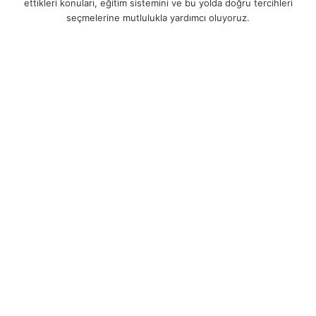
ettikleri konuları, eğitim sistemini ve bu yolda doğru tercihleri
seçmelerine mutlulukla yardımcı oluyoruz.