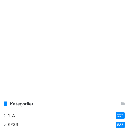
Kategoriler
YKS
557
KPSS
538