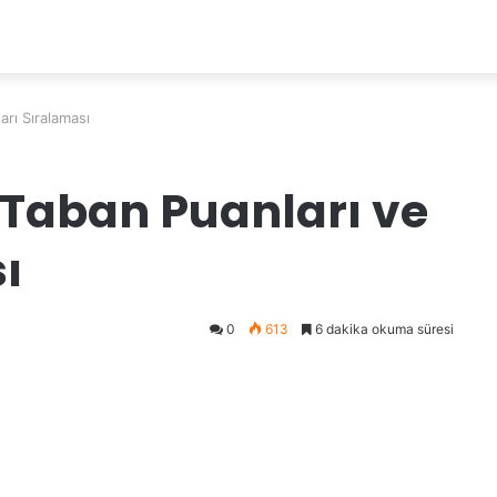
arı Sıralaması
 Taban Puanları ve
ı
0
613
6 dakika okuma süresi