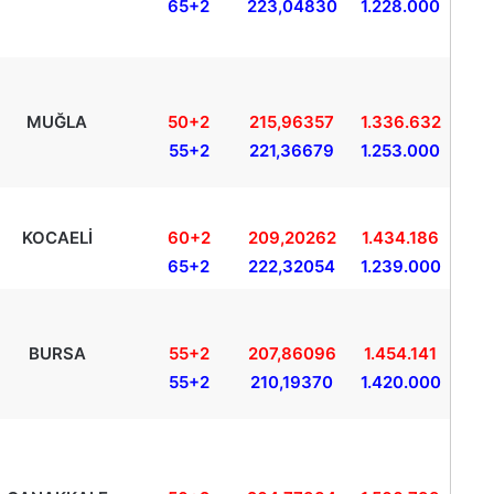
65+2
223,04830
1.228.000
MUĞLA
50+2
215,96357
1.336.632
55+2
221,36679
1.253.000
KOCAELİ
60+2
209,20262
1.434.186
65+2
222,32054
1.239.000
BURSA
55+2
207,86096
1.454.141
55+2
210,19370
1.420.000