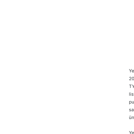
Ye
20
TY
li
pu
sa
ün
Ye