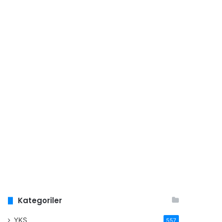
Kategoriler
YKS
557