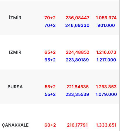
İZMİR
70+2
236,08447
1.056.974
70+2
246,69330
901.000
İZMİR
65+2
224,48852
1.216.073
65+2
223,80189
1.217.000
BURSA
55+2
221,84535
1.253.853
55+2
233,35539
1.079.000
ÇANAKKALE
60+2
216,17791
1.333.651