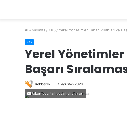
Anasayfa
/
YKS
/
Yerel Yönetimler Taban Puanları ve Baş
YKS
Yerel Yönetimler
Başarı Sıralamas
Rehberlik
5 Ağustos 2020
taban-puanlari-basari-siralamasi