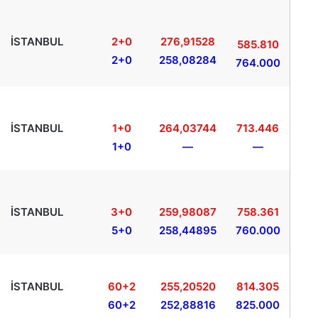
İSTANBUL
2+0
276,91528
585.810
2+0
258,08284
764.000
İSTANBUL
1+0
264,03744
713.446
1+0
—
—
İSTANBUL
3+0
259,98087
758.361
5+0
258,44895
760.000
İSTANBUL
60+2
255,20520
814.305
60+2
252,88816
825.000