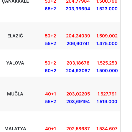
ÇANAKKALE
50+2
204,77984
1.500.799
65+2
203,36694
1.523.000
ELAZIĞ
50+2
204,24039
1.509.002
55+2
206,60741
1.475.000
YALOVA
50+2
203,18678
1.525.253
60+2
204,93067
1.500.000
MUĞLA
40+1
203,02205
1.527.791
55+2
203,69194
1.519.000
MALATYA
40+1
202,58687
1.534.607