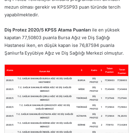
mezun olması gerekir ve KPSSP93 puan türünde tercih
yapabilmektedir.
Diş Protez 2020/5 KPSS Atama Puanları
ile en yüksek
kapatan 77,50803 puanla Bursa Ağız ve Diş Sağlığı
Hastanesi iken, en düşük kapan ise 76,87594 puanla
Şanlıurfa Eyyübiye Ağız ve Diş Sağılığı Merkezi olmuştur.
Taban
Tavan
Atama
İl
Kadro
S
Kurum Adı
Puanları
Puanları
T.C. SAĞLIK BAKANLIĞI BURSA AĞIZ VE DİŞ SAĞLIĞI
DİŞ
2020/5
BURSA
77,50803
77,50803
1
HASTANESİ
PROTEZ
T.C. SAĞLIK BAKANLIĞI NİĞDE AĞIZ VE DİŞ SAĞLIĞI
DİŞ
2020/5
NİĞDE
1
77,45466
77,45466
MERKEZİ
PROTEZ
T.C. SAĞLIK BAKANLIĞI ÇORLU AĞIZ VE DİŞ SAĞLIĞI
DİŞ
2020/5
TEKİRDAĞ
1
77,27548
77,27548
MERKEZİ
PROTEZ
T.C. SAĞLIK BAKANLIĞI ÇERKEZKÖY AĞIZ VE DİŞ
DİŞ
2020/5
TEKİRDAĞ
1
77,21864
77,21864
SAĞLIĞI MERKEZİ
PROTEZ
T.C. SAĞLIK BAKANLIĞI KÜTAHYA AĞIZ VE DİŞ SAĞLIĞI
DİŞ
2020/5
KÜTAHYA
2
77,21864
78,20212
MERKEZİ
PROTEZ
T.C. SAĞLIK BAKANLIĞI EDİRNE AĞIZ VE DİŞ SAĞLIĞI
DİŞ
2020/5
EDİRNE
2
77,19113
77,34269
MERKEZİ
PROTEZ
T.C. SAĞLIK BAKANLIĞI İNEGÖL AĞIZ VE DİŞ SAĞLIĞI
DİŞ