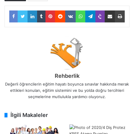
Facebook
Twitter
LinkedIn
Tumblr
Pinterest
Reddit
VKontakte
WhatsApp
Telegram
Viber
E-Posta ile paylaş
Yazdı
Rehberlik
Değerli öğrencilerin eğitim hayatı boyunca sınavlar hakkında merak
ettikleri konuları, eğitim sistemini ve bu yolda doğru tercihleri
seçmelerine mutlulukla yardımcı oluyoruz.
İlgili Makaleler