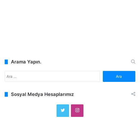
Arama Yapın.
A
r
a
Sosyal Medya Hesaplarımız
m
a
:
T
I
w
n
i
s