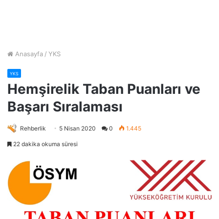
Anasayfa
/
YKS
YKS
Hemşirelik Taban Puanları ve
Başarı Sıralaması
Rehberlik
5 Nisan 2020
0
1.445
22 dakika okuma süresi