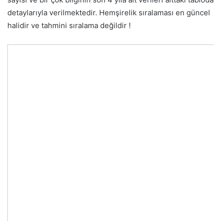
detaylarıyla verilmektedir. Hemşirelik sıralaması en güncel
halidir ve tahmini sıralama değildir !